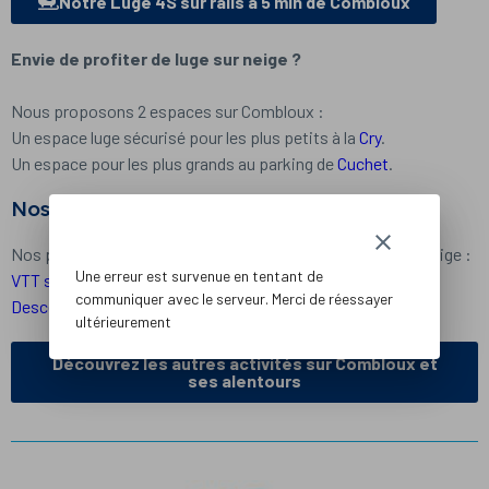
Notre Luge 4S sur rails à 5 min de Combloux
Envie de profiter de luge sur neige ?
Nous proposons 2 espaces sur Combloux :
Un espace luge sécurisé pour les plus petits à la
Cry
.
Un espace pour les plus grands au parking de
Cuchet
.
Nos autres activités sur le domaine :
clear
Nos partenaires proposent de nombreuses activités sur neige :
Une erreur est survenue en tentant de
VTT sur neige
communiquer avec le serveur. Merci de réessayer
Descente en trottinette
à la fermeture des pistes.
ultérieurement
Découvrez les autres activités sur Combloux et
ses alentours