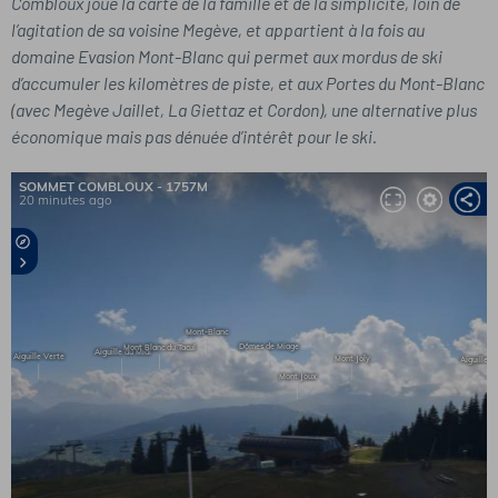
Combloux joue la carte de la famille et de la simplicité, loin de
l’agitation de sa voisine Megève, et appartient à la fois au
domaine Evasion Mont-Blanc qui permet aux mordus de ski
d’accumuler les kilomètres de piste, et aux Portes du Mont-Blanc
(avec Megève Jaillet, La Giettaz et Cordon), une alternative plus
économique mais pas dénuée d’intérêt pour le ski.