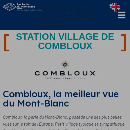
Panneau de gestion des cookies
Une erreur est survenue en
tentant de communiquer avec
le serveur. Merci de réessayer
ultérieurement
STATION VILLAGE DE
COMBLOUX
Combloux, la meilleur vue
du Mont-Blanc
Combloux, la perle du Mont-Blanc, possède une des plus belles
vues sur le toit de l’Europe. Petit village typique et sympathique,