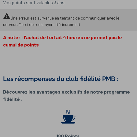
Vos points sont valables 3 ans.
warning
Une erreur est survenue en tentant de communiquer avec le
serveur. Merci de réessayer ultérieurement
A noter : l’achat de forfait 4 heures ne permet pas le
cumul de points
Les récompenses du club fidélité PMB :
Découvrez les avantages exclusifs de notre programme
fidélité :
180 Points