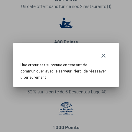
Un café offert dans l’un de nos 2 restaurants (1)
480 Points
Une descente de Luge 4S offerte
clear
Une erreur est survenue en tentant de
communiquer avec le serveur. Merci de réessayer
ultérieurement
700 Points
-30% sur la carte de 6 Descentes Luge 4S
1 000 Points