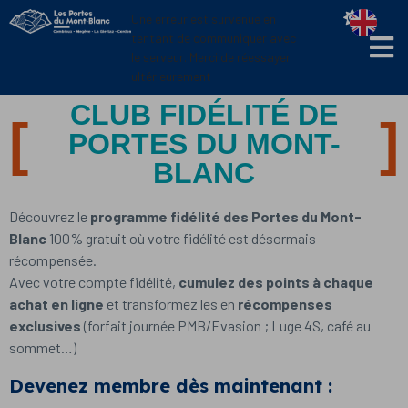
Panneau de gestion des cookies
Une erreur est survenue en
tentant de communiquer avec
le serveur. Merci de réessayer
ultérieurement
CLUB FIDÉLITÉ DE
PORTES DU MONT-
BLANC
Découvrez le
programme fidélité des Portes du Mont-
Blanc
100% gratuit où votre fidélité est désormais
récompensée.
Avec votre compte fidélité,
cumulez
des points à chaque
achat
en ligne
et transformez les en
récompenses
exclusives
(forfait journée PMB/Evasion ; Luge 4S, café au
sommet…)
Devenez membre dès maintenant :