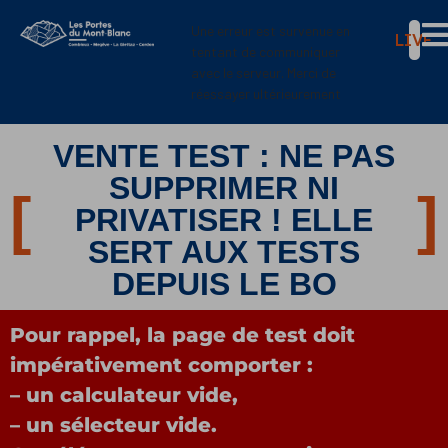
Panneau de gestion des cookies
Une erreur est survenue en
LIVE
tentant de communiquer
avec le serveur. Merci de
réessayer ultérieurement
VENTE TEST : NE PAS
SUPPRIMER NI
PRIVATISER ! ELLE
SERT AUX TESTS
DEPUIS LE BO
Pour rappel, la page de test doit
impérativement comporter :
– un calculateur vide,
– un sélecteur vide.