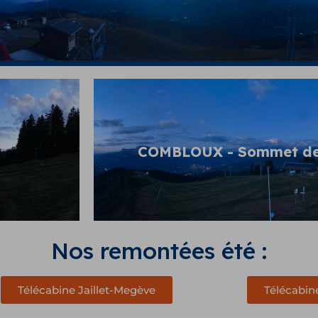
Une erreur est survenue en tentant de communiquer avec le serveur. Merci 
ultérieurement
COMBLOUX - Sommet des 
Nos remontées été :
Télécabine Jaillet-Megève
Télécabi