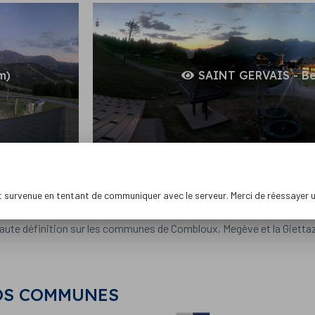
m)
SAINT GERVAIS - Be
outes les Webcams de Saint-Gervais
Toutes le
t survenue en tentant de communiquer avec le serveur. Merci de réessayer 
-Blanc sur le domaine Les Portes du Mont-Blanc et Evasion Mont-B
aute définition sur les communes de Combloux, Megève et la Gietta
OS COMMUNES