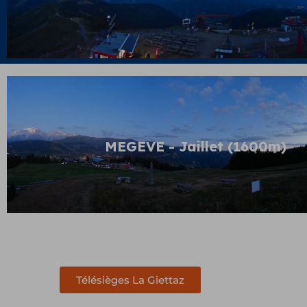
hiver
été
MEGEVE - Jaillet (1600m)
Télésièges La Giettaz