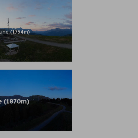
une (1754m)
e (1870m)