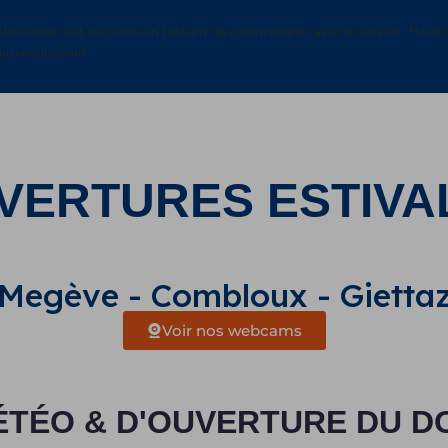
Une erreur est survenue en tentant de communiquer avec le serveur. Merci 
ultérieurement
VERTURES ESTIVA
Megève - Combloux - Gietta
Voir nos webcams